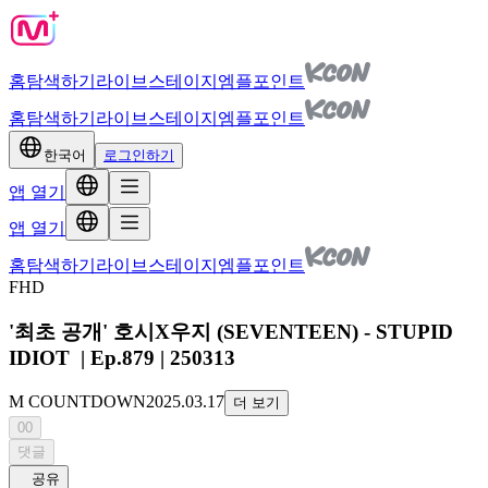
홈
탐색하기
라이브
스테이지
엠플포인트
홈
탐색하기
라이브
스테이지
엠플포인트
한국어
로그인하기
앱 열기
앱 열기
홈
탐색하기
라이브
스테이지
엠플포인트
FHD
'최초 공개' 호시X우지 (SEVENTEEN) - STUPID
IDIOT | Ep.879 | 250313
M COUNTDOWN
2025.03.17
더 보기
00
댓글
공유