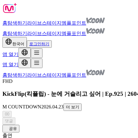
홈
탐색하기
라이브
스테이지
엠플포인트
홈
탐색하기
라이브
스테이지
엠플포인트
한국어
로그인하기
앱 열기
앱 열기
홈
탐색하기
라이브
스테이지
엠플포인트
FHD
KickFlip(킥플립) - 눈에 거슬리고 싶어 | Ep.925 | 260
M COUNTDOWN
2026.04.23
더 보기
00
댓글
공유
출연