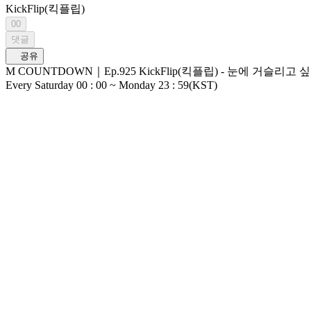
KickFlip(킥플립)
00
댓글
공유
M COUNTDOWN｜Ep.925 KickFlip(킥플립) - 눈에 거슬리고 싶어 (KickFlip - Eye-Poppin') World No.1 Kpop Chart Show M COUNTDOWN Li
Every Saturday 00 : 00 ~ Monday 23 : 59(KST)