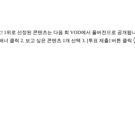
D에서 풀버전으로 공개됩니다. 📅 투표 기간 ~ 5/21(목) 23:59 | KST 🗳️ 투표 방
<WANNA ONE GO : Back to Base> 페이지 내 ‘오픈PICK 투표’ 배너 클릭 2. 보고 싶은 콘텐츠 1개 선택 3. [투표 제출] 버튼 클릭 