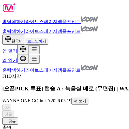
홈
탐색하기
라이브
스테이지
엠플포인트
홈
탐색하기
라이브
스테이지
엠플포인트
한국어
로그인하기
앱 열기
앱 열기
홈
탐색하기
라이브
스테이지
엠플포인트
FHD
자막
[오픈PICK 투표] 캡슐 A : 녹음실 베로 (무편집) | WANNA
WANNA ONE GO in LA
2026.05.19
더 보기
00
댓글
공유
출연