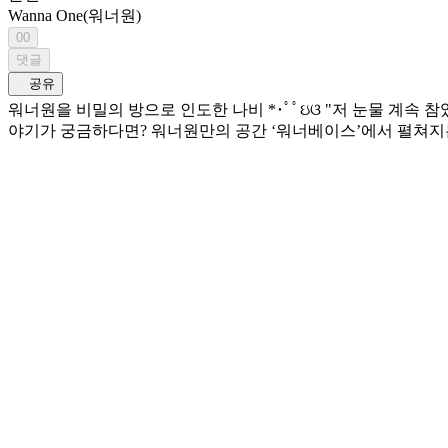
Wanna One(워너원)
00
댓글
공유
워너원을 비밀의 방으로 인도한 나비 *･ﾟﾟઇଓ "저 눈물 계속 참았어요 진짜"💧 그곳에 모여 있던 워너블의 소중한 진심들 💌 그리고 그 마음에 보답하고자 멤버들이 직접 고른 팬 송까지! 그 이