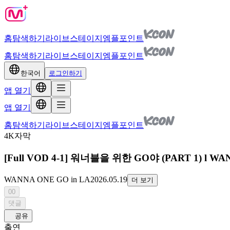
홈
탐색하기
라이브
스테이지
엠플포인트
홈
탐색하기
라이브
스테이지
엠플포인트
한국어
로그인하기
앱 열기
앱 열기
홈
탐색하기
라이브
스테이지
엠플포인트
4K
자막
[Full VOD 4-1] 워너블을 위한 GO야 (PART 1) l WANN
WANNA ONE GO in LA
2026.05.19
더 보기
00
댓글
공유
출연