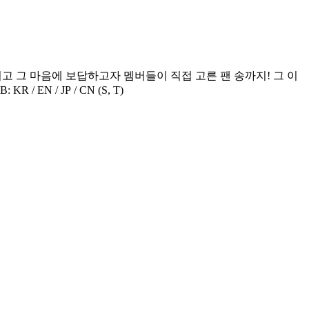
‘워너베이스’에서 펼쳐지는 가장 리얼한 순간들! <WANNA ONE GO : Back to Base> 🔠 SUB: KR / EN / JP / CN (S, T)