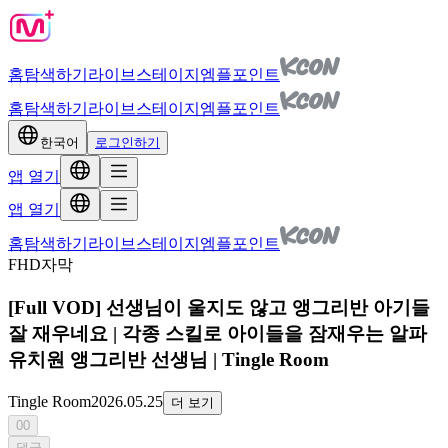
홈
탐색하기
라이브
스테이지
엠플포인트
홈
탐색하기
라이브
스테이지
엠플포인트
한국어
로그인하기
앱 열기
앱 열기
홈
탐색하기
라이브
스테이지
엠플포인트
FHD
자막
[Full VOD] 선생님이 울지도 않고 앵그리반 아기들
잘 재우네요 | 각종 스킬로 아이들을 잠재우는 알파
유치원 앵그리반 선생님 | Tingle Room
Tingle Room
2026.05.25
더 보기
00
댓글