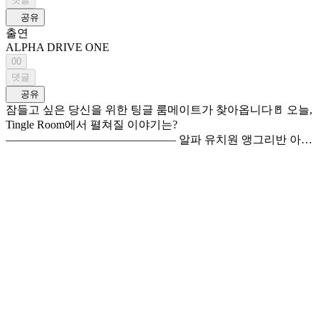
공유
출연
ALPHA DRIVE ONE
00
댓글
공유
잠들고 싶은 당신을 위한 팅글 룸메이트가 찾아옵니다🚪 오늘,
Tingle Room에서 펼쳐질 이야기는?
——————————————— 알파 유치원 앵그리반 아이
들을 단숨에 사로잡은 안신 선생님이 찾아왔어요! 지친 하루
를 포근하게 감싸주는 섬세한 터칭과 깊은 잠으로 안내하는 특
별한 케어 스킬을 느껴보세요 🧸💤 29:17 안신 쌤이 마주보고
재워주는 낮잠 어떤데 ——————————————— 최애
와 가장 가까이에서 만나는 공간 1인칭 롤플레잉 ASMR
<Tingle Room>👂 타임라인🐱 (01:06) 유치원 가방 정리하기
(02:42) 눈물 닦아 주기 (03:12) 상처 치료해 주기 (05:59) 간식
먹여 주기 (12:03) 양치 도와주기 (15:36) 과일 장난감 놀이하기
(20:38) 촉감 놀이하기 (시각적 팅글 👍) (25:10) 종이접기 놀이
하기 (29:17) 낮잠 재워 주기 (34:24) 선생님과 인사하기