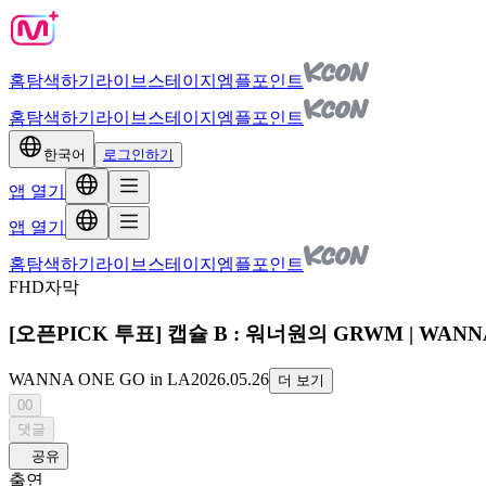
홈
탐색하기
라이브
스테이지
엠플포인트
홈
탐색하기
라이브
스테이지
엠플포인트
한국어
로그인하기
앱 열기
앱 열기
홈
탐색하기
라이브
스테이지
엠플포인트
FHD
자막
[오픈PICK 투표] 캡슐 B : 워너원의 GRWM | WANNA ON
WANNA ONE GO in LA
2026.05.26
더 보기
00
댓글
공유
출연