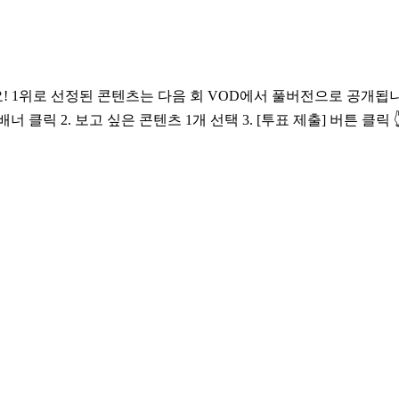
D에서 풀버전으로 공개됩니다. 📅 투표 기간 ~ 5/28(목) 23:59 | KST 🗳️ 투표 방
<WANNA ONE GO : Back to Base> 페이지 내 ‘오픈PICK 투표’ 배너 클릭 2. 보고 싶은 콘텐츠 1개 선택 3. [투표 제출] 버튼 클릭 