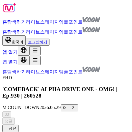
홈
탐색하기
라이브
스테이지
엠플포인트
홈
탐색하기
라이브
스테이지
엠플포인트
한국어
로그인하기
앱 열기
앱 열기
홈
탐색하기
라이브
스테이지
엠플포인트
FHD
'COMEBACK' ALPHA DRIVE ONE - OMG! |
Ep.930 | 260528
M COUNTDOWN
2026.05.29
더 보기
00
댓글
공유