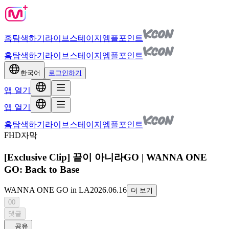
홈
탐색하기
라이브
스테이지
엠플포인트
홈
탐색하기
라이브
스테이지
엠플포인트
한국어
로그인하기
앱 열기
앱 열기
홈
탐색하기
라이브
스테이지
엠플포인트
FHD
자막
[Exclusive Clip] 끝이 아니라GO | WANNA ONE
GO: Back to Base
WANNA ONE GO in LA
2026.06.16
더 보기
00
댓글
공유