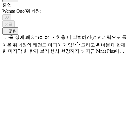
출연
Wanna One(워너원)
00
댓글
공유
"다음 생에 봬요" (ಠ_ಠ) 🔫 한층 더 살벌해진(?) 연기력으로 돌
아온 워너원의 레전드 마피아 게임! 💥 그리고 워너블과 함께
한 마지막 회 함께 보기 행사 현장까지 ✨ 지금 Mnet Plus에서
미방송분 영상을 확인해 보세요! 워너원만의 공간 ‘워너베이
스’에서 펼쳐지는 가장 리얼한 순간들! <WANNA ONE GO :
Back to Base> 🔠 SUB: KR / EN / JP / CN (S, T)