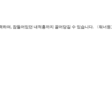
 있습니다. 〈워너원고 : 백투베이스〉 📲App으로 어디서든 , 💻PC Web으로 더 크