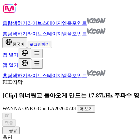
홈
탐색하기
라이브
스테이지
엠플포인트
홈
탐색하기
라이브
스테이지
엠플포인트
한국어
로그인하기
앱 열기
앱 열기
홈
탐색하기
라이브
스테이지
엠플포인트
FHD
자막
[Clip] 워너원고 돌아오게 만드는 17.87kHz 주파수 영상 |
WANNA ONE GO in LA
2026.07.01
더 보기
00
댓글
공유
출연