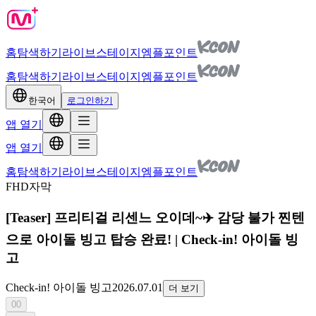
홈
탐색하기
라이브
스테이지
엠플포인트
홈
탐색하기
라이브
스테이지
엠플포인트
한국어
로그인하기
앱 열기
앱 열기
홈
탐색하기
라이브
스테이지
엠플포인트
FHD
자막
[Teaser] 프리티걸 리센느 오이데~✈️ 감당 불가 찐텐
으로 아이돌 빙고 탑승 완료! | Check-in! 아이돌 빙
고
Check-in! 아이돌 빙고
2026.07.01
더 보기
00