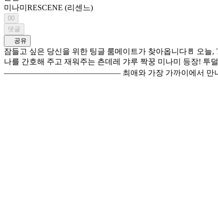
미나미
RESCENE (리센느)
00
댓글
공유
잠들고 싶은 당신을 위한 팅글 룸메이트가 찾아옵니다🚪 오늘, Tingle Room에서 펼쳐질 이야기는? ——————————————— 아프다고? 어쩔 수 없네~ 특별 서비스다 ☆彡 감기 걸린
나를 간호해 주고 재워주는 츤데레 갸루 짝꿍 미나미 등장! 투덜거리면서도 끝까지 곁을
——————————————— 최애와 가장 가까이에서 만나는 공간 1인칭 롤플레잉 ASMR <Tingle Room>👂 타임라인🦭💙 (01:16) 가방이랑 키링 자랑하기 (04:29) 
대신 필기해 주기 (10:48) 감기 빨리 낫는 부적 만들기 (19:32) 
기 (34:18) 감기약 먹여 주기 (38:31) 담요 덮어 주기 (39:38) 쿨