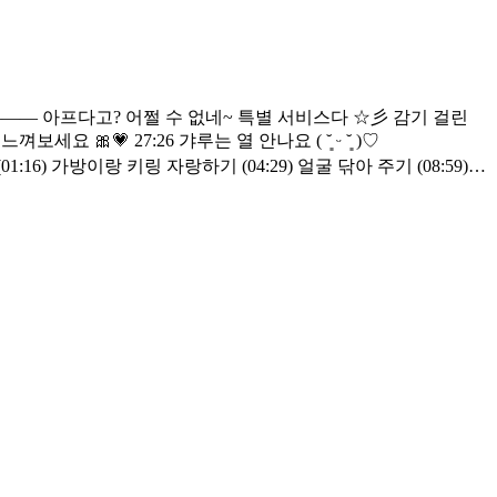
 ( ˘͈ ᵕ ˘͈ )♡
9:48) 특별 서비스 파라파라 춰 주기 (31:03) 비타민 젤리 먹여 주