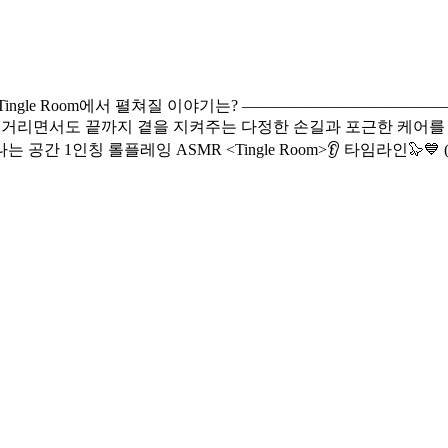
 지켜주는 다정한 손길과 포근한 케어를 느껴보세요 🎀💗 27:26 갸루는 열 안나요
얼굴 닦아 주기 (08:59)
머리 스타일링해 주기 (시각적 팅글 👍) (27:32) 체온계로 열 재기 (2
 시트 붙여 주기