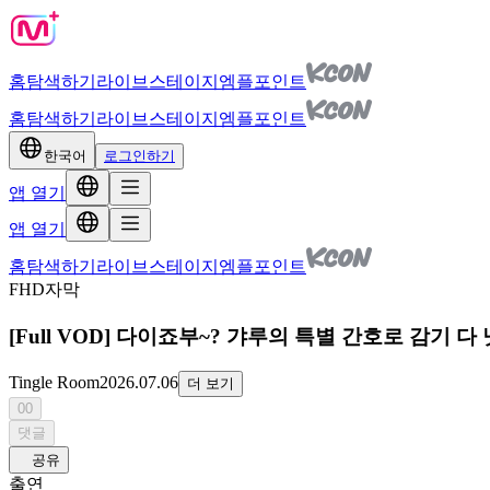
홈
탐색하기
라이브
스테이지
엠플포인트
홈
탐색하기
라이브
스테이지
엠플포인트
한국어
로그인하기
앱 열기
앱 열기
홈
탐색하기
라이브
스테이지
엠플포인트
FHD
자막
[Full VOD] 다이죠부~? 갸루의 특별 간호로 감기 다 
Tingle Room
2026.07.06
더 보기
00
댓글
공유
출연