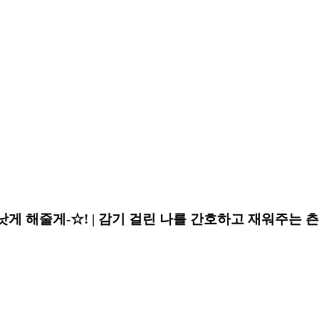
낫게 해줄게-☆! | 감기 걸린 나를 간호하고 재워주는 츤데레