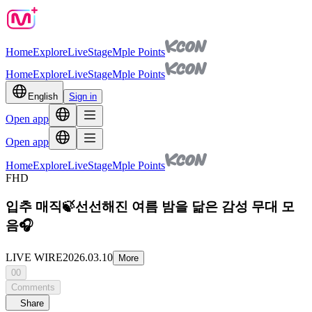
Home
Explore
Live
Stage
Mple Points
Home
Explore
Live
Stage
Mple Points
English
Sign in
Open app
Open app
Home
Explore
Live
Stage
Mple Points
FHD
입추 매직🍃선선해진 여름 밤을 닮은 감성 무대 모
음🎧
LIVE WIRE
2026.03.10
More
00
Comments
Share