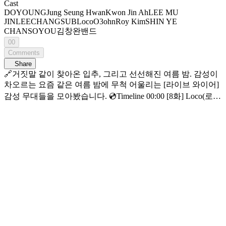
Cast
DOYOUNG
Jung Seung Hwan
Kwon Jin Ah
LEE MU
JIN
LEECHANGSUB
Loco
O3ohn
Roy Kim
SHIN YE
CHAN
SOYOU
김창완밴드
00
Comments
Share
🔗거짓말 같이 찾아온 입추, 그리고 선선해진 여름 밤. 감성이
차오르는 요즘 같은 여름 밤에 무척 어울리는 [라이브 와이어]
감성 무대들을 모아봤습니다. 💿Timeline 00:00 [8화] Loco(로
꼬) - No where (Feat. Feby Putri) 03:09 [3화] 오존 - 우리 사이 은
하수를 만들어 + Shine Your Star 04:32 [6화] 소유 - I MISS YOU
07:23 [6화] 이창섭 - 꽃이 되어줄게 11:03 [8화] 신예찬(LUCY)
X 권진아 - 위로 12:04 [5화] 정승환 - 너였다면, 이 바보야 14:41
[8화] Loco(로꼬) - 시간이 들겠지 18:30 [8화] 권진아 - 운이 좋
았지 23:09 [1화] 로이킴 - 내게 사랑이 뭐냐고 물어본다면
26:26 [6화] 이창섭 - 천상연 30:42 [1화] 김창완 - 너의 의미
34:34 [2화] 도영 - 안녕 우주 37:37 [2화] 이무진 - 에피소드
40:19 [1화] 김창완 - 이 말을 하고 싶었어요 음악에 진심인 자
들의 라이브 무대와 음악 뒷 이야기 뮤직 커넥팅 존 [라이브 와
이어] 📺 매주 금요일 저녁 7시 Mnet·tvN 동시 방송