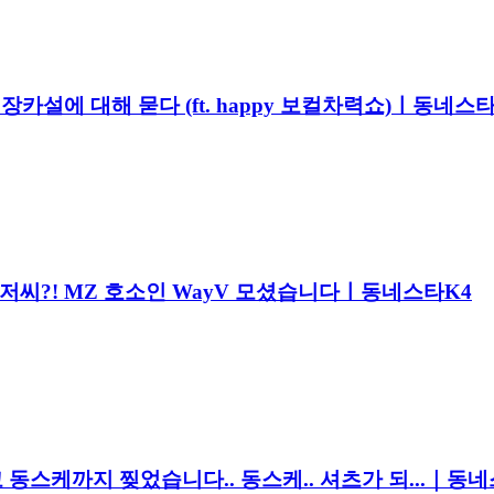
 장카설에 대해 묻다 (ft. happy 보컬차력쇼)ㅣ동네스
아저씨?! MZ 호소인 WayV 모셨습니다ㅣ동네스타K4
 동스케까지 찢었습니다.. 동스케.. 셔츠가 되...｜동