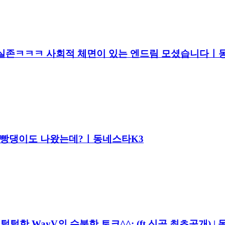
DREAM 실존ㅋㅋㅋ 사회적 체면이 있는 엔드림 모셨습니다
나오고 빵댕이도 나왔는데?ㅣ동네스타K3
다 털털한 WayV의 수북한 토크^^; (ft.신곡 최초공개) |