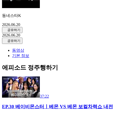
동네스타K
2026.06.20
공유하기
2026.06.20
공유하기
동영상
기본 정보
에피소드 정주행하기
37:22
EP.30 베이비몬스터ㅣ베몬 VS 베몬 보컬차력쇼 내전ㄷ