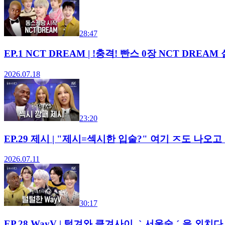
28:47
EP.1 NCT DREAM | !충격! 빤스 0장 NCT 
2026.07.18
23:20
EP.29 제시 | "제시=섹시한 입술?" 여기 ㅈ도 
2026.07.11
30:17
EP.28 WayV | 털겨와 클겨사이 ˗ˋˏ서울숲ˎˊ˗을 외치