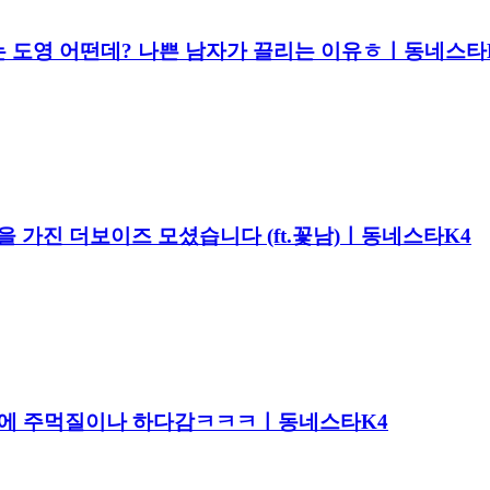
해주는 도영 어떤데? 나쁜 남자가 끌리는 이유ㅎㅣ동네스타
은 마음을 가진 더보이즈 모셨습니다 (ft.꽃남)ㅣ동네스타K4
데 허공에 주먹질이나 하다감ㅋㅋㅋㅣ동네스타K4