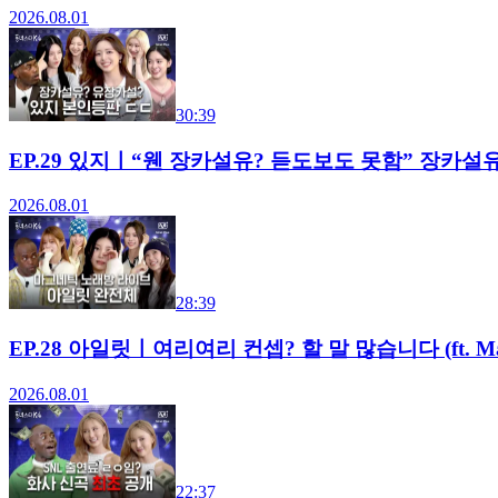
2026.08.01
30:39
EP.29 있지ㅣ“웬 장카설유? 듣도보도 못함” 장카설
2026.08.01
28:39
EP.28 아일릿ㅣ여리여리 컨셉? 할 말 많습니다 (ft. 
2026.08.01
22:37