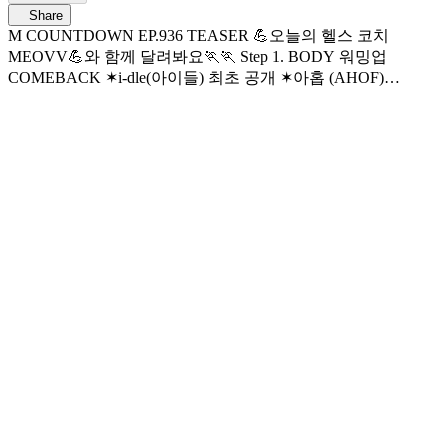
Share
M COUNTDOWN EP.936 TEASER 💪오늘의 헬스 코치
MEOVV💪와 함께 달려봐요🏃🏃 Step 1. BODY 워밍업
COMEBACK ✶i-dle(아이들) 최초 공개 ✶아홉 (AHOF)
✶RESCENE(리센느) HOT DEBUT ✶VAYONN(베이온) Step
2. 체력 · 코어 · 유연성까지 한 번에 잡는 동작 COMEBACK ✶
기현(MONSTA X) ✶니엘(NIEL) DEBUT ✶이예지 Step 3. 운동
메이트 신나는 노래와 함께해요 긍정 에너지 ✶최유정 러블리
서머퀸 ✶Hearts2Hearts 7월 9일 목요일 저녁 6시 엠카 본방 사
수해서 올여름 BURNING UP에 성공하세요! World No.1 K-
POP Chart Show M COUNTDOWN Every Thur 6PM(KST) Mnet
Live on Air 매주 목요일 저녁 6시 엠넷 생방송