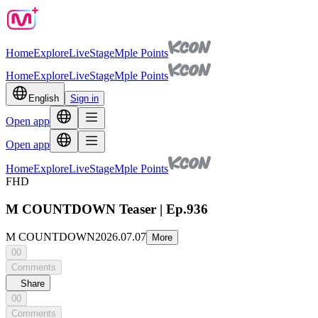
Home
Explore
Live
Stage
Mple Points
Home
Explore
Live
Stage
Mple Points
English
Sign in
Open app
Open app
Home
Explore
Live
Stage
Mple Points
FHD
M COUNTDOWN Teaser | Ep.936
M COUNTDOWN
2026.07.07
More
00
Comments
Share
00
Comments